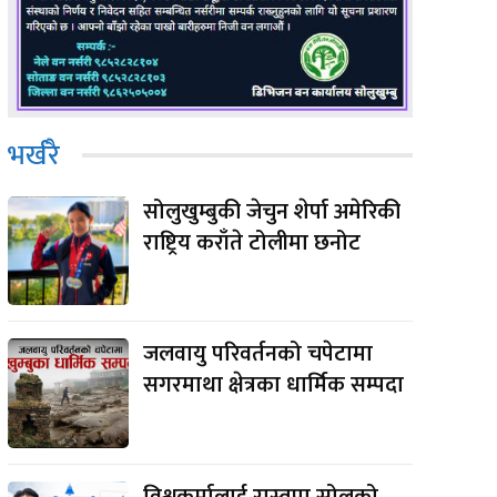
भर्खरै
सोलुखुम्बुकी जेचुन शेर्पा अमेरिकी
राष्ट्रिय कराँते टोलीमा छनोट
जलवायु परिवर्तनको चपेटामा
सगरमाथा क्षेत्रका धार्मिक सम्पदा
विश्वकर्मालाई रास्वपा सोलुको