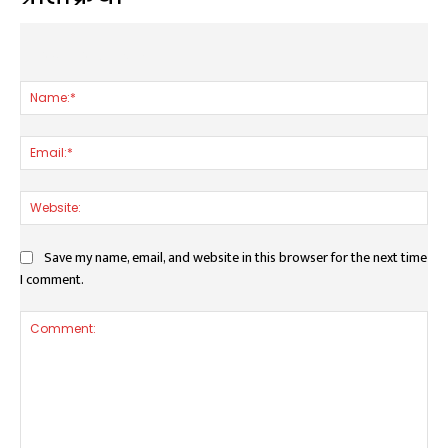
LEAVE A REPLY
Nam
Ema
Web
Save my name, email, and website in this browser for the next time
I comment.