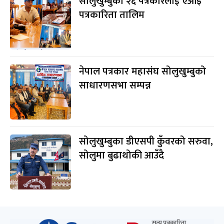
सोलुखुम्बुका २६ पत्रकारलाई एआइ
पत्रकारिता तालिम
नेपाल पत्रकार महासंघ सोलुखुम्बुको
साधारणसभा सम्पन्न
सोलुखुम्बुका डीएसपी कुँवरको सरुवा,
सोलुमा बुढाथोकी आउँदै