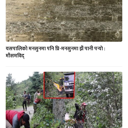
यसपालिको मनसुनमा पनि प्रि-मनसुनमा झैं पानी पर्‍याे :
माैसमविद्