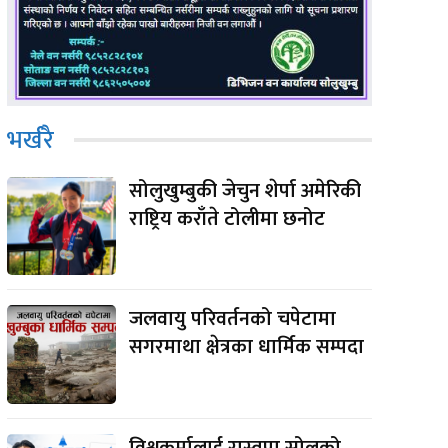
भर्खरै
सोलुखुम्बुकी जेचुन शेर्पा अमेरिकी
राष्ट्रिय कराँते टोलीमा छनोट
जलवायु परिवर्तनको चपेटामा
सगरमाथा क्षेत्रका धार्मिक सम्पदा
विश्वकर्मालाई रास्वपा सोलुको