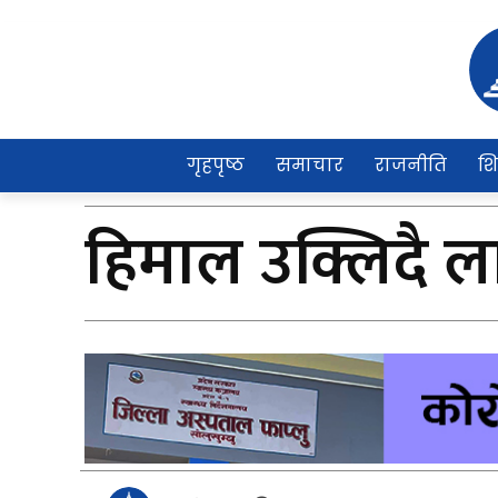
गृहपृष्ठ
समाचार
राजनीति
शि
हिमाल उक्लिदै लामख