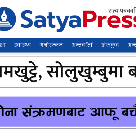
क्षा
स्वास्थ्य
मनोरन्जन
अन्तर्वार्ता
खेलकुद
अन्त
ुट्टे, सोलुखुम्बुमा ब