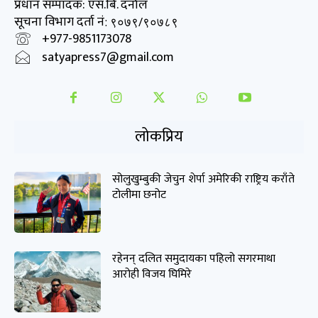
प्रधान सम्पादक: एस.बि. दर्नाल
सूचना विभाग दर्ता नं
: ९०७९/९०७८९
+977-9851173078
satyapress7@gmail.com
लोकप्रिय
सोलुखुम्बुकी जेचुन शेर्पा अमेरिकी राष्ट्रिय कराँते
टोलीमा छनोट
रहेनन् दलित समुदायका पहिलो सगरमाथा
आरोही विजय घिमिरे