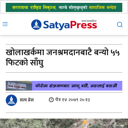
खोलाखर्कमा जनश्रमदानबाटै बन्यो ५५
फिटको साँघु
चैत्र १४ २०७९ २०:१३
सत्य प्रेस