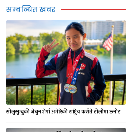
सम्बन्धित खवर
सोलुखुम्बुकी जेचुन शेर्पा अमेरिकी राष्ट्रिय कराँते टोलीमा छनोट