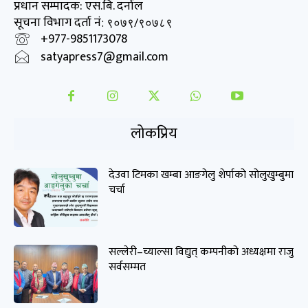
प्रधान सम्पादक: एस.बि. दर्नाल
सूचना विभाग दर्ता नं
: ९०७९/९०७८९
+977-9851173078
satyapress7@gmail.com
लोकप्रिय
देउवा टिमका खम्बा आङगेलु शेर्पाको सोलुखुम्बुमा
चर्चा
सल्लेरी–च्याल्सा विद्युत् कम्पनीको अध्यक्षमा राजु
सर्वसम्मत