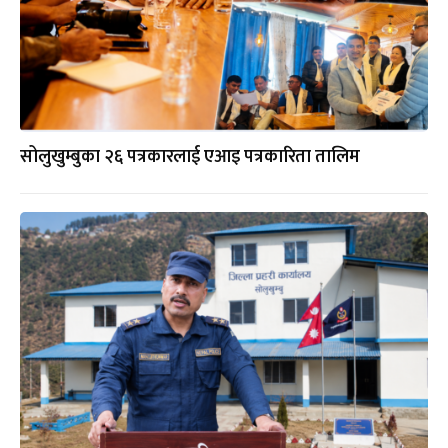
सोलुखुम्बुका २६ पत्रकारलाई एआइ पत्रकारिता तालिम