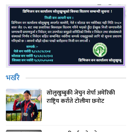
भर्खरै
सोलुखुम्बुकी जेचुन शेर्पा अमेरिकी
राष्ट्रिय कराँते टोलीमा छनोट