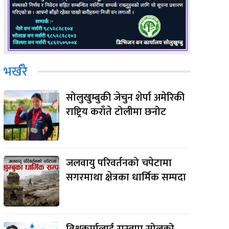
भर्खरै
सोलुखुम्बुकी जेचुन शेर्पा अमेरिकी
राष्ट्रिय कराँते टोलीमा छनोट
जलवायु परिवर्तनको चपेटामा
सगरमाथा क्षेत्रका धार्मिक सम्पदा
विश्वकर्मालाई रास्वपा सोलुको