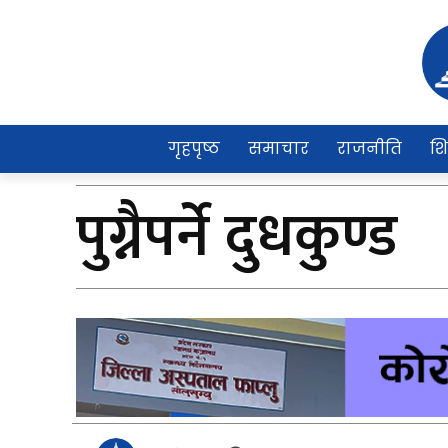
गृहपृष्ठ
समाचार
राजनीति
शि
पुग्नैपर्ने दुधकुण्ड