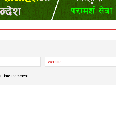
Email:*
Websit
xt time I comment.