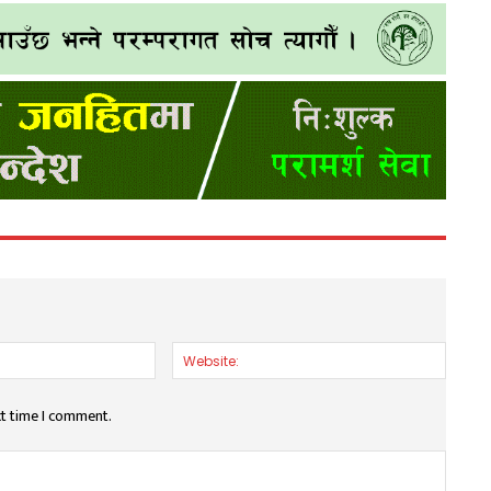
Email:*
Websit
xt time I comment.