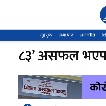
गृहपृष्ठ
समाचार
राजनीति
शि
८३’ असफल भएपछ