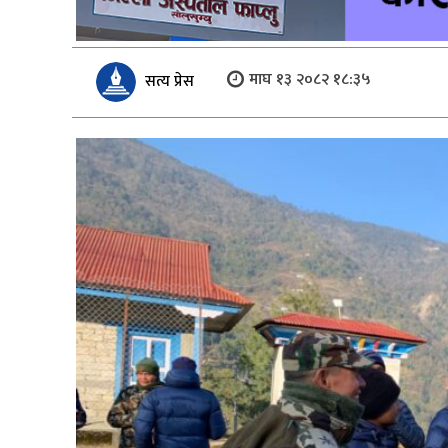
माघ १३ २०८२ १८:३५
सत्य प्रेस