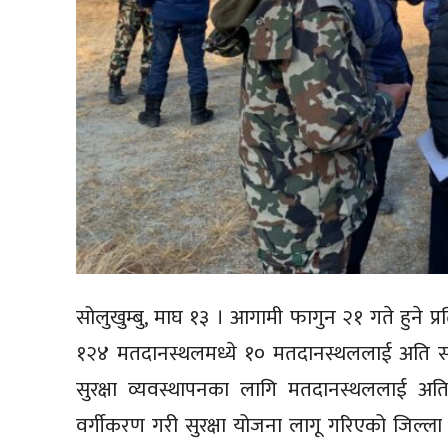
सोलुखुम्बु, माघ १३ । आगामी फागुन २१ गते हुने प्र
१२४ मतदानस्थलमध्ये १० मतदानस्थललाई अति सं
सुरक्षा व्यवस्थापनका लागि मतदानस्थललाई अत
वर्गीकरण गरी सुरक्षा योजना लागू गरिएको जिल्ला प