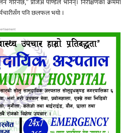
लन गरिनेछ,” प्रजिअ पाण्डेले भनिन्। निरीक्षणका क्रममा
 कर्मचारीसँग पनि छलफल भयो ।
ertisement