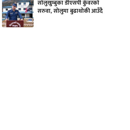
सोलुखुम्बुका डीएसपी कुँवरको
सरुवा, सोलुमा बुढाथोकी आउँदै