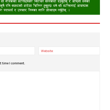
Email:*
Websit
xt time I comment.