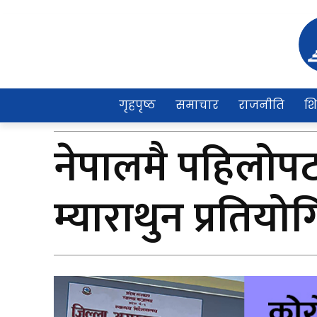
गृहपृष्ठ
समाचार
राजनीति
शि
नेपालमै पहिलोपटक
म्याराथुन प्रतियोगि