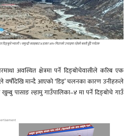
स्थित दिङ्बुचे भ्याली । समुन्द्री सतहबाट ४ हजार ४१० मिटरको उचाइमा रहेको बस्ती हुँदै पर्यटक
रमाथा अवस्थित क्षेत्रमा पर्ने दिङ्बोचेवासीले करिब एक
ायले वर्षौदेखि मान्दै आएको ‘डिइ’ चलनका कारण उनीहरुले
ुम्बु पासाङ ल्हामु गाउँपालिका–४ मा पर्ने दिङ्बोचे गाउँ
ertisement