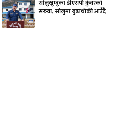
सोलुखुम्बुका डीएसपी कुँवरको
सरुवा, सोलुमा बुढाथोकी आउँदै