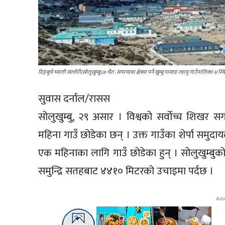
दिङ्बुचे भ्याली सल्लेरी(सोलुखुम्बु),७ चैत : सगरमाथा क्षेत्रमा पर्ने खुम्बु पासाङ ल्हामु गाउँपालिका-४ 
सुवास दर्नाल/रासस
सोलुखुम्बु, २९ असार । विश्वको सर्वोच्च शिखर सग
महिना गाउँ छोडेका छन् । उक्त गाउँका शेर्पा समुद
एक महिनाका लागि गाउँ छोडेका हुन् । सोलुखुम्बुको ख
समुन्द्रि सतहबाट ४४१० मिटरको उचाइमा पर्दछ ।
Adv