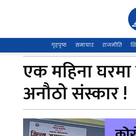
गृहपृष्ठ
समाचार
राजनीति
शि
एक महिना घरमा त
अनौठो संस्कार !