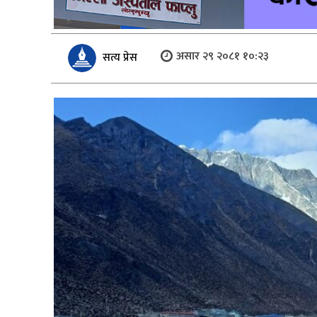
असार २९ २०८१ १०:२३
सत्य प्रेस