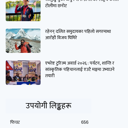
टोलीमा छनोट
रहेनन् दलित समुदायका पहिलो सगरमाथा
आरोही विजय घिमिरे
एभरेष्ट टुरिज्म अवार्ड २०२६ : पर्यटन, शान्ति र
सांस्कृतिक पहिचानलाई एउटै मञ्चमा उभ्याउने
तयारी
उपयोगी लिङ्कहरू
फिचर
656