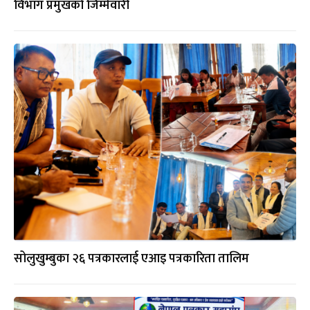
विभाग प्रमुखको जिम्मेवारी
सोलुखुम्बुका २६ पत्रकारलाई एआइ पत्रकारिता तालिम