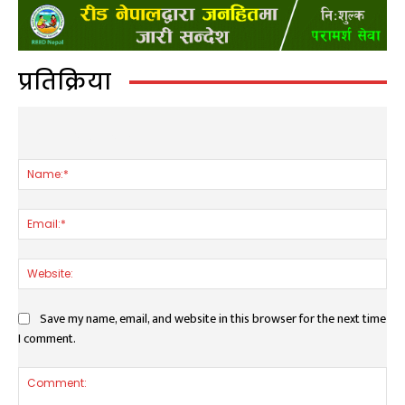
प्रतिक्रिया
LEAVE A REPLY
Nam
Ema
Web
Save my name, email, and website in this browser for the next time
I comment.