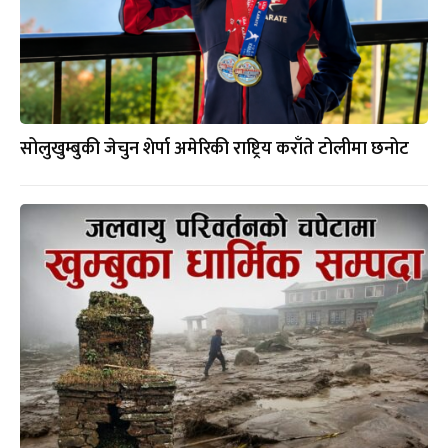
सोलुखुम्बुकी जेचुन शेर्पा अमेरिकी राष्ट्रिय कराँते टोलीमा छनोट