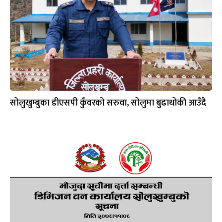
सोलुखुम्बुका डीएसपी कुँवरको सरुवा, सोलुमा बुढाथोकी आउँदै