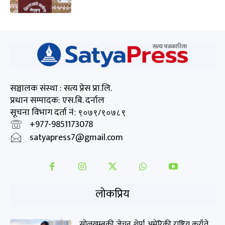
सञ्चालक संस्था : सत्य प्रेस प्रा.लि.
प्रधान सम्पादक: एस.बि. दर्नाल
सूचना विभाग दर्ता नं
: ९०७९/९०७८९
+977-9851173078
satyapress7@gmail.com
लोकप्रिय
सोलुखुम्बुकी जेचुन शेर्पा अमेरिकी राष्ट्रिय कराँते