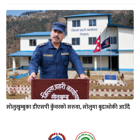
सोलुखुम्बुका डीएसपी कुँवरको सरुवा, सोलुमा बुढाथोकी आउँदै