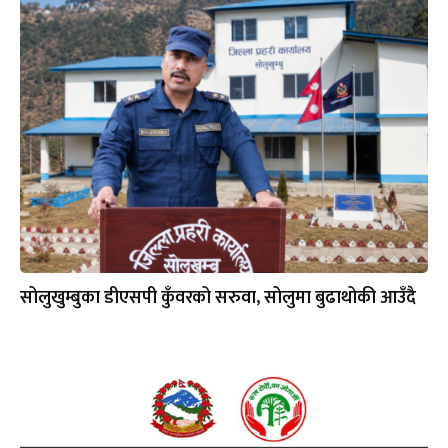
सोलुखुम्बुका डीएसपी कुँवरको सरुवा, सोलुमा बुढाथोकी आउँदै