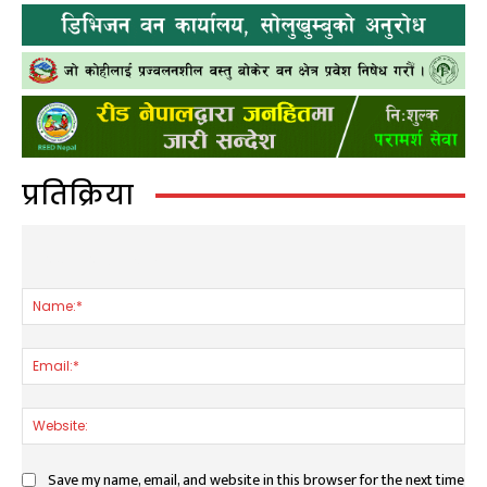
प्रतिक्रिया
LEAVE A REPLY
Nam
Ema
Web
Save my name, email, and website in this browser for the next time