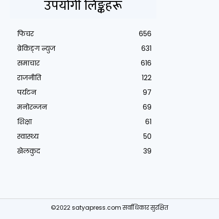
उपयोगी लिङ्कहरू
फिचर
656
ब्रेकिङ्ग न्युज
631
समाचार
616
राजनीति
122
पर्यटन
97
मनोरन्जन
69
शिक्षा
61
स्वास्थ्य
50
खेलकुद
39
©२०२२ satyapress.com सर्वाधिकार सुरक्षित