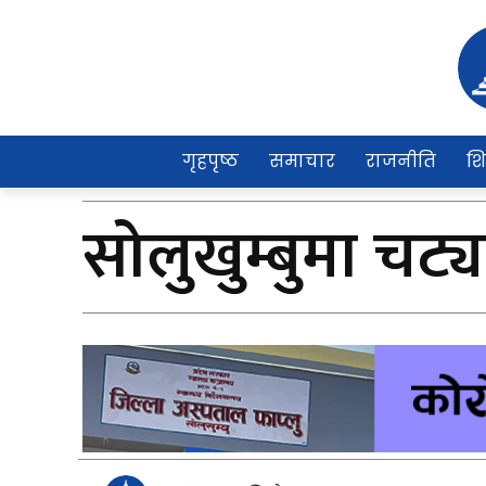
गृहपृष्ठ
समाचार
राजनीति
शि
सोलुखुम्बुमा चट्य