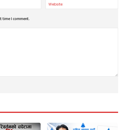
Email:*
Websit
xt time I comment.