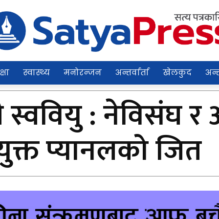
क्षा
स्वास्थ्य
मनोरन्जन
अन्तर्वार्ता
खेलकुद
अन्त
खी स्ववियु : नेविसंघ
ंयुक्त प्यानलको जित