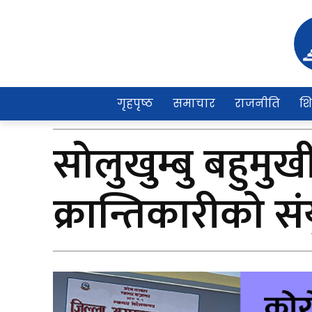
गृहपृष्ठ
समाचार
राजनीति
शि
सोलुखुम्बु बहुमु
क्रान्तिकारीको स