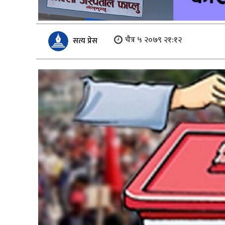
चैत्र ५ २०७९ २१:१२
सत्य प्रेस