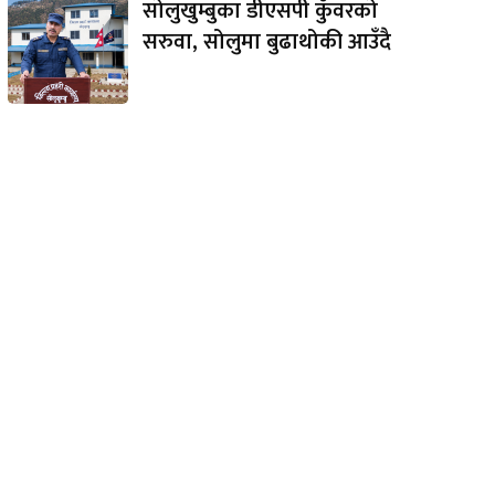
सोलुखुम्बुका डीएसपी कुँवरको
सरुवा, सोलुमा बुढाथोकी आउँदै