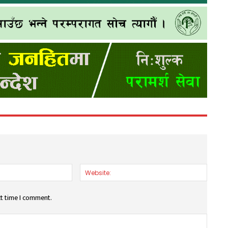
Email:*
Websit
xt time I comment.