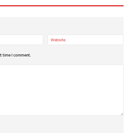
Email:*
Websit
xt time I comment.