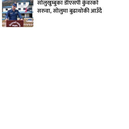
सोलुखुम्बुका डीएसपी कुँवरको
सरुवा, सोलुमा बुढाथोकी आउँदै
e: