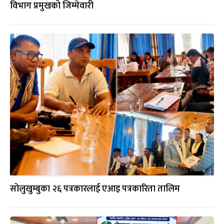
विभाग प्रमुखको जिम्मेवारी
सोलुखुम्बुका २६ पत्रकारलाई एआइ पत्रकारिता तालिम