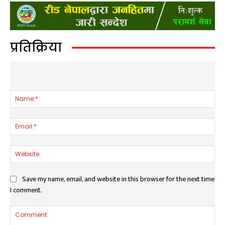
प्रतिक्रिया
LEAVE A REPLY
Nam
Ema
Web
Save my name, email, and website in this browser for the next time
I comment.