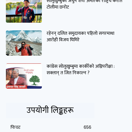
सोलुखुम्बुकी जेचुन शेर्पा अमेरिकी राष्ट्रिय कराँते
टोलीमा छनोट
रहेनन् दलित समुदायका पहिलो सगरमाथा
आरोही विजय घिमिरे
कांग्रेस सोलुखुम्बुमा कार्कीको अग्निपरीक्षा :
सक्लान् त जित निकाल्न ?
उपयोगी लिङ्कहरू
फिचर
656