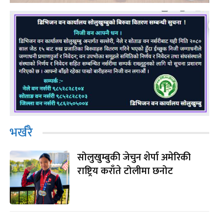
भर्खरै
सोलुखुम्बुकी जेचुन शेर्पा अमेरिकी
राष्ट्रिय कराँते टोलीमा छनोट