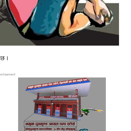
 छ ।
ertisement