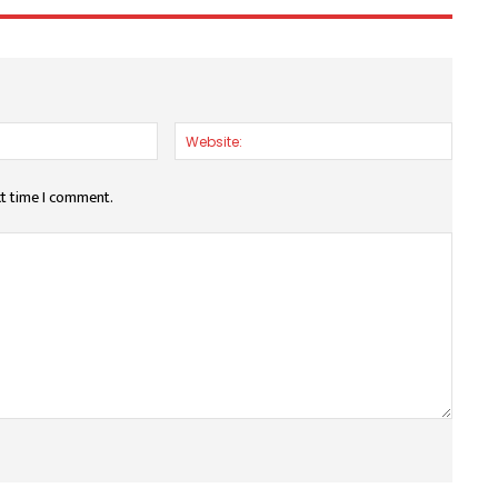
Email:*
Websit
xt time I comment.