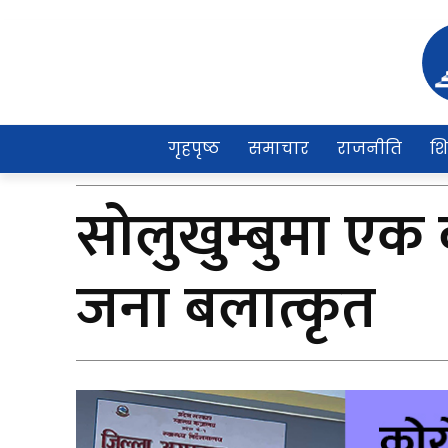
गृहपृष्ठ
समाचार
राजनीति
शि
सोलुखुम्बुमा ए
जना बलात्कृत