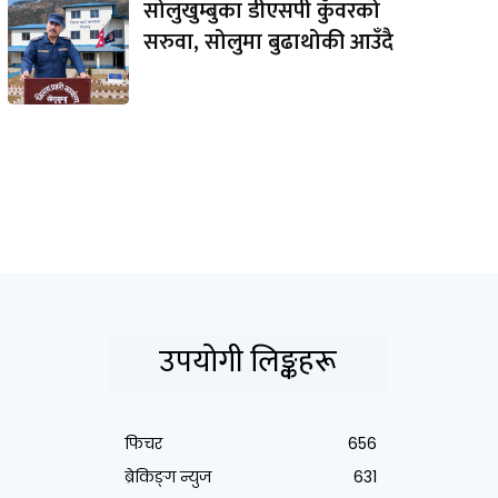
सोलुखुम्बुका डीएसपी कुँवरको
सरुवा, सोलुमा बुढाथोकी आउँदै
उपयोगी लिङ्कहरू
फिचर
656
ब्रेकिङ्ग न्युज
631