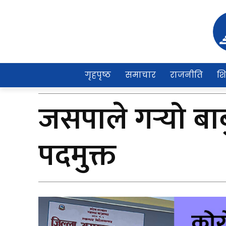
गृहपृष्ठ
समाचार
राजनीति
शि
जसपाले गर्‍यो ब
पदमुक्त