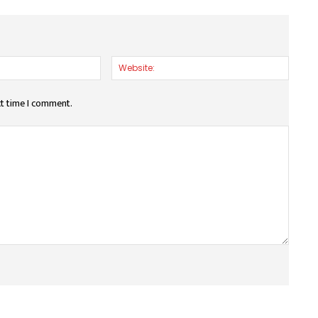
Email:*
Websit
xt time I comment.