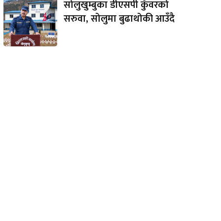
सोलुखुम्बुका डीएसपी कुँवरको
सरुवा, सोलुमा बुढाथोकी आउँदै
e: