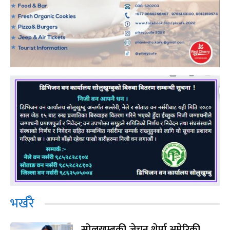
भर्खरै
सोलुखुम्बुकी जेचुन शेर्पा अमेरिकी