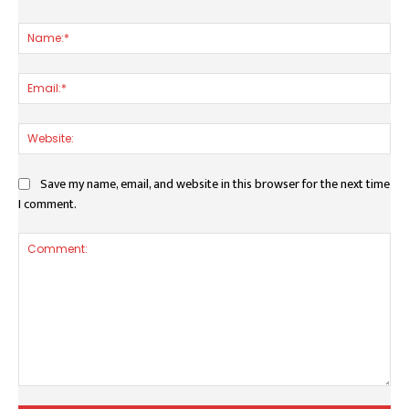
LEAVE A REPLY
Nam
Ema
Web
Save my name, email, and website in this browser for the next time
I comment.
Comment: