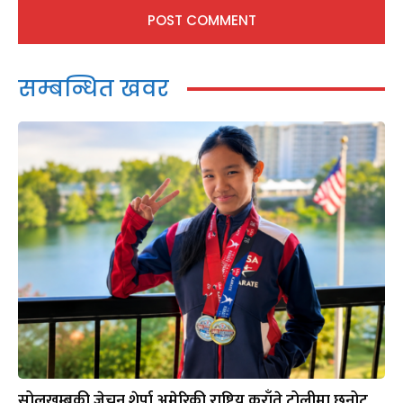
सम्बन्धित खवर
सोलुखुम्बुकी जेचुन शेर्पा अमेरिकी राष्ट्रिय कराँते टोलीमा छनोट