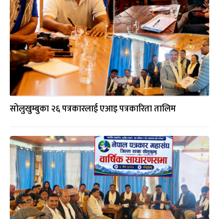
सोलुखुम्बुका २६ पत्रकारलाई एआइ पत्रकारिता तालिम