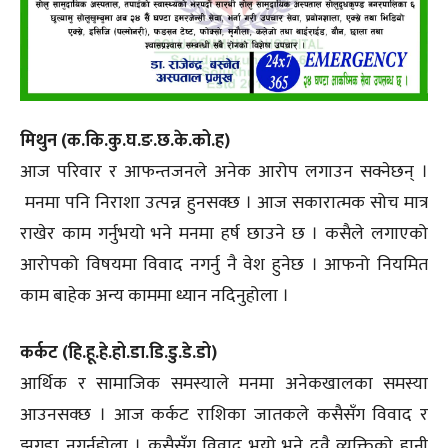
मिथुन (क.कि.कु.घ.ङ.छ.के.को.ह)
आज परिवार र आफन्तजनले अनेक आरोप लगाउन सक्नेछन् ।
मनमा पनि निराशा उत्पन्न हुनसक्छ । आज सकारात्मक सोच मात्र
राखेर काम गर्नुभयो भने मनमा हर्ष छाउने छ । कसैले लगाएको
आरोपको विषयमा विवाद नगर्नु नै वेश हुनेछ । आफनो नियमित
काम बाहेक अन्य काममा ध्यान नदिनुहोला ।
कर्कट (हि.हू.हे.हो.डा.डि.डु.डे.डो)
आर्थिक र सामाजिक समस्याले मनमा अनेकखालका समस्या
आउनसक्छ । आज कर्कट राशिका जातकले कसैसँग विवाद र
झगडा नगर्नुहोला । कसैसँग विवाद भयो भने दुवै व्यक्तिको हानी