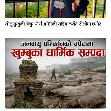
सोलुखुम्बुकी जेचुन शेर्पा अमेरिकी राष्ट्रिय कराँते टोलीमा छनोट