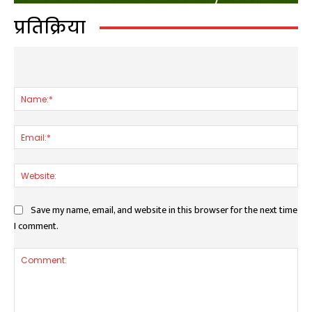
प्रतिक्रिया
LEAVE A REPLY
Nam
Ema
Web
Save my name, email, and website in this browser for the next time
I comment.