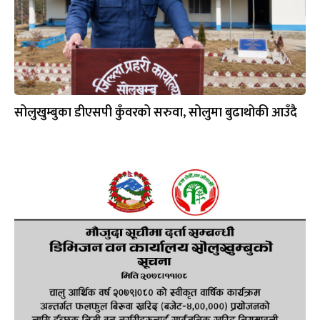
सोलुखुम्बुका डीएसपी कुँवरको सरुवा, सोलुमा बुढाथोकी आउँदै