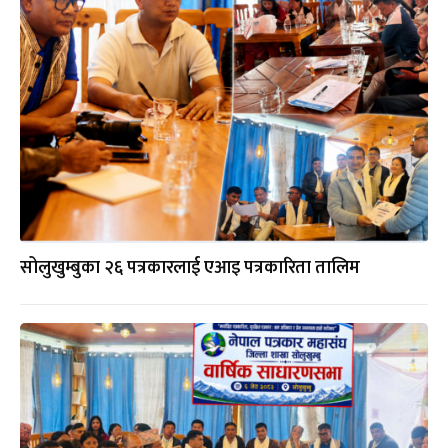
सोलुखुम्बुका २६ पत्रकारलाई एआइ पत्रकारिता तालिम