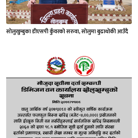
सोलुखुम्बुका डीएसपी कुँवरको सरुवा, सोलुमा बुढाथोकी आउँदै