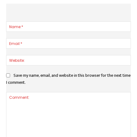
LEAVE A REPLY
Nam
Ema
Web
Save my name, email, and website in this browser for the next time
I comment.