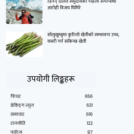
रहेनन् दलित समुदायका पहिलो सगरमाथा
आरोही विजय घिमिरे
सोलुखुम्बुमा कुरिलो खेतीको सम्भावना उच्च,
यसरी गर्न सकिन्छ खेती
उपयोगी लिङ्कहरू
फिचर
656
ब्रेकिङ्ग न्युज
631
समाचार
616
राजनीति
122
पर्यटन
97