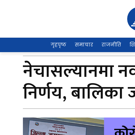
गृहपृष्ठ
समाचार
राजनीति
शि
नेचासल्यानमा नव
निर्णय, बालिका 