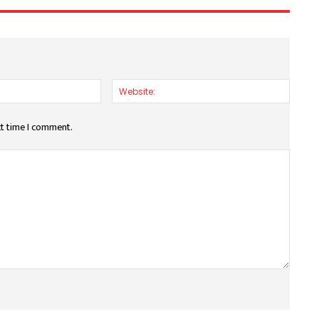
Email:*
Websit
xt time I comment.