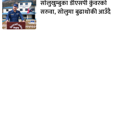
सोलुखुम्बुका डीएसपी कुँवरको
सरुवा, सोलुमा बुढाथोकी आउँदै
e: