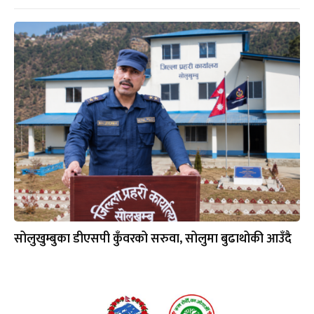
सोलुखुम्बुका डीएसपी कुँवरको सरुवा, सोलुमा बुढाथोकी आउँदै