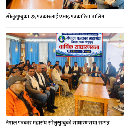
सोलुखुम्बुका २६ पत्रकारलाई एआइ पत्रकारिता तालिम
नेपाल पत्रकार महासंघ सोलुखुम्बुको साधारणसभा सम्पन्न