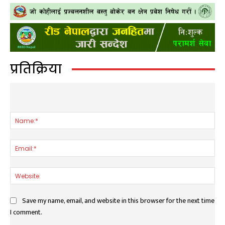
प्रतिक्रिया
LEAVE A REPLY
Nam
Ema
Web
Save my name, email, and website in this browser for the next time
I comment.