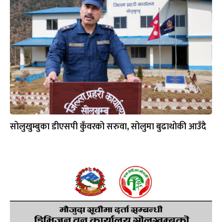
सोलुखुम्बुका डीएसपी कुँवरको सरुवा, सोलुमा बुढाथोकी आउँदै