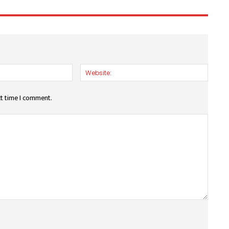
Email:*
Websit
xt time I comment.