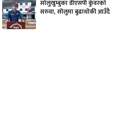
सोलुखुम्बुका डीएसपी कुँवरको
सरुवा, सोलुमा बुढाथोकी आउँदै