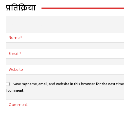
प्रतिक्रिया
LEAVE A REPLY
Nam
Ema
Web
Save my name, email, and website in this browser for the next time
I comment.