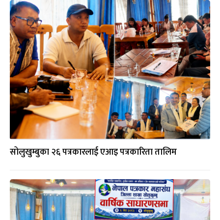
सोलुखुम्बुका २६ पत्रकारलाई एआइ पत्रकारिता तालिम