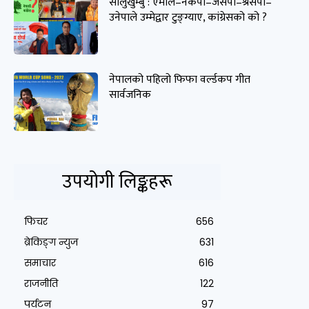
सोलुखुम्बु : एमाले–नेकपा–जसपा–श्रसपा–
उनेपाले उम्मेद्वार टुङ्ग्याए, कांग्रेसको को ?
नेपालको पहिलो फिफा वर्ल्डकप गीत
सार्वजनिक
उपयोगी लिङ्कहरू
फिचर
656
ब्रेकिङ्ग न्युज
631
समाचार
616
राजनीति
122
पर्यटन
97