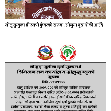
सोलुखुम्बुका डीएसपी कुँवरको सरुवा, सोलुमा बुढाथोकी आउँदै