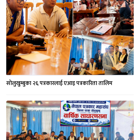
सोलुखुम्बुका २६ पत्रकारलाई एआइ पत्रकारिता तालिम