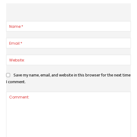
LEAVE A REPLY
Nam
Ema
Web
Save my name, email, and website in this browser for the next time
I comment.