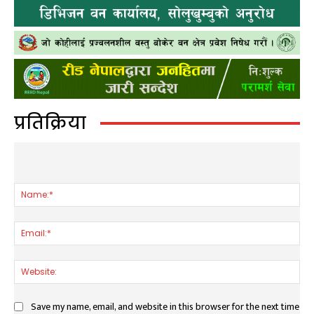
प्रतिक्रिया
LEAVE A REPLY
Nam
Ema
Web
Save my name, email, and website in this browser for the next time