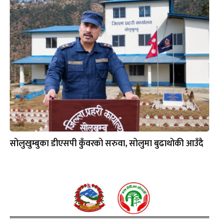
सोलुखुम्बुका डीएसपी कुँवरको सरुवा, सोलुमा बुढाथोकी आउँदै