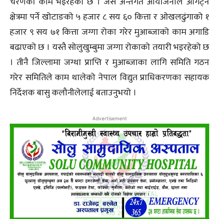
चरणको काम भइरहेको छ । जस अन्तर्गत आयोजनाले ओगट्ने
क्षेत्रमा पर्ने खोटाङको ५ हजार ८ सय ६० कित्ता र ओखलढुंगाको १
हजार ९ सय ७१ कित्ता जग्गा रोका गरेर मुआब्जाको काम अगाडि
बढाएको छ । यस्तै सोलुखुम्बुमा जग्गा रोकाको तयारी भइरहेको छ
। तीनै जिल्लामा जग्था प्राप्ति र मुआब्जाका लागि समिति गठन
गरेर समितिले काम थालेको नेपाल विद्युत प्राधिकरणका सहायक
निर्देशक बासु कलौनीलेलाई बताउनुभयो ।
Advertisement