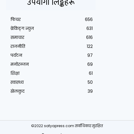
उपयोगी लिङ्कहरू
फिचर
656
ब्रेकिङ्ग न्युज
631
समाचार
616
राजनीति
122
पर्यटन
97
मनोरन्जन
69
शिक्षा
61
स्वास्थ्य
50
खेलकुद
39
©२०२२ satyapress.com सर्वाधिकार सुरक्षित