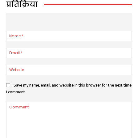
प्रतिक्रिया
LEAVE A REPLY
Nam
Ema
Web
Save my name, email, and website in this browser for the next time
I comment.