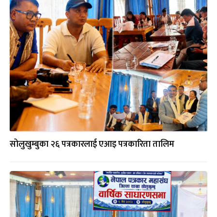
सोलुखुम्बुका २६ पत्रकारलाई एआइ पत्रकारिता तालिम