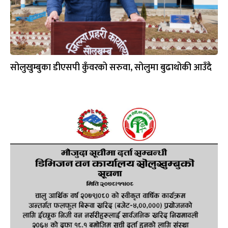
सोलुखुम्बुका डीएसपी कुँवरको सरुवा, सोलुमा बुढाथोकी आउँदै