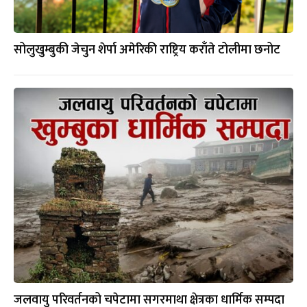
सोलुखुम्बुकी जेचुन शेर्पा अमेरिकी राष्ट्रिय कराँते टोलीमा छनोट
जलवायु परिवर्तनको चपेटामा सगरमाथा क्षेत्रका धार्मिक सम्पदा