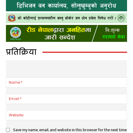
प्रतिक्रिया
LEAVE A REPLY
Nam
Ema
Web
Save my name, email, and website in this browser for the next time