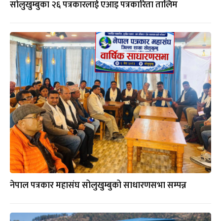
सोलुखुम्बुका २६ पत्रकारलाई एआइ पत्रकारिता तालिम
नेपाल पत्रकार महासंघ सोलुखुम्बुको साधारणसभा सम्पन्न