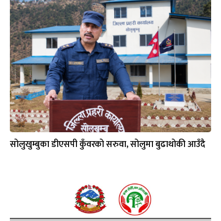
सोलुखुम्बुका डीएसपी कुँवरको सरुवा, सोलुमा बुढाथोकी आउँदै