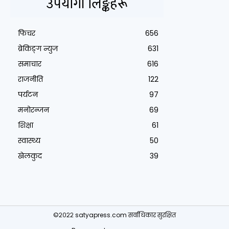
उपयोगी लिङ्कहरू
फिचर
656
ब्रेकिङ्ग न्युज
631
समाचार
616
राजनीति
122
पर्यटन
97
मनोरन्जन
69
शिक्षा
61
स्वास्थ्य
50
खेलकुद
39
©२०२२ satyapress.com सर्वाधिकार सुरक्षित