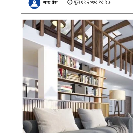
पुस १९ २०७८ १८:५७
सत्य प्रेस