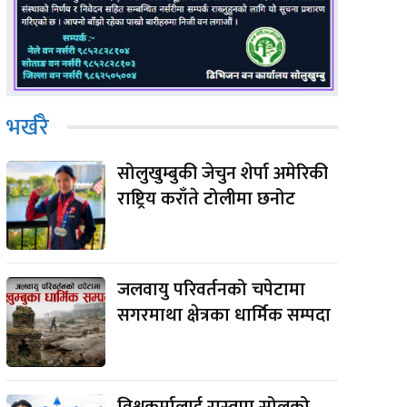
भर्खरै
सोलुखुम्बुकी जेचुन शेर्पा अमेरिकी
राष्ट्रिय कराँते टोलीमा छनोट
जलवायु परिवर्तनको चपेटामा
सगरमाथा क्षेत्रका धार्मिक सम्पदा
विश्वकर्मालाई रास्वपा सोलुको