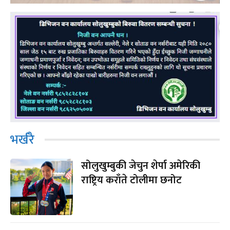
भर्खरै
सोलुखुम्बुकी जेचुन शेर्पा अमेरिकी
राष्ट्रिय कराँते टोलीमा छनोट