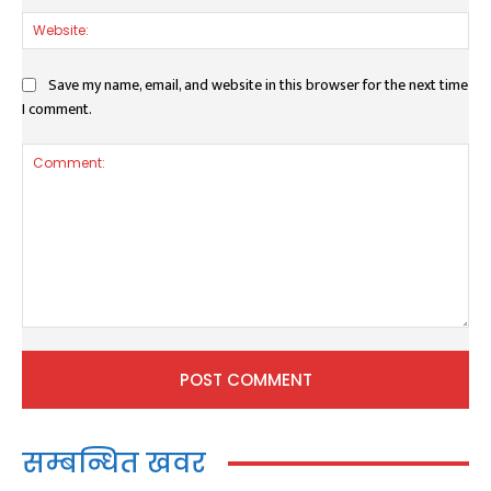
Web
Save my name, email, and website in this browser for the next time
I comment.
Comment:
सम्बन्धित खवर